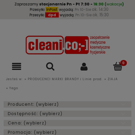
Zapraszamy
stacjonarnie
Pn - Pt 7:30 -
16:30
(
wakacje
)
ok. 14:30
Przesyłki
InPost
wyjadą:
Pn 10-Sie
ok. 15:30
Przesyłki
dpd
wyjadą:
Pn 10-Sie
»
»
Jesteś w:
PRODUCENCI MARKI BRANDY i Linie prod.
ZIAJA
»
Yego
Producent: (wybierz)
Dostępność: (wybierz)
Cena: (wybierz)
Promocja: (wybierz)