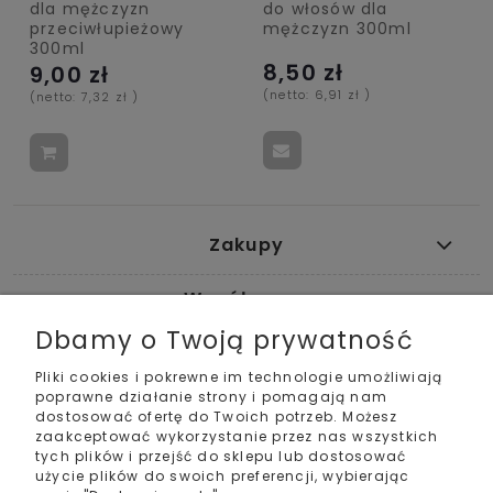
dla mężczyzn
do włosów dla
przeciwłupieżowy
mężczyzn 300ml
300ml
8,50 zł
9,00 zł
(netto:
6,91 zł
)
(netto:
7,32 zł
)
Zakupy
Współpraca
Dbamy o Twoją prywatność
Pomoc
Pliki cookies i pokrewne im technologie umożliwiają
poprawne działanie strony i pomagają nam
Moje konto
dostosować ofertę do Twoich potrzeb. Możesz
zaakceptować wykorzystanie przez nas wszystkich
tych plików i przejść do sklepu lub dostosować
Informacje
użycie plików do swoich preferencji, wybierając