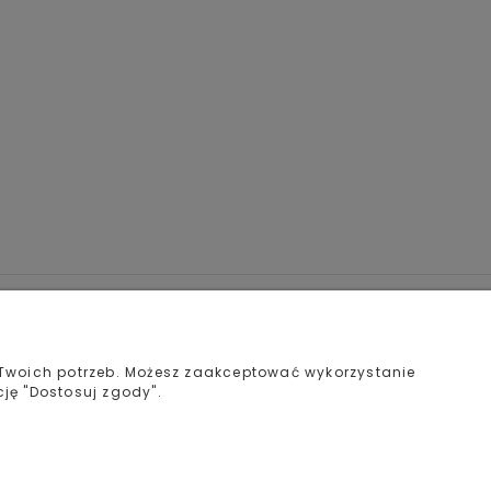
macje
Kontakt
+48 61 22 357 88
+48 721 113 113
 Twoich potrzeb. Możesz zaakceptować wykorzystanie
echać
+48 726 113 113
cję "Dostosuj zgody".
Adres stacjonarny
ul. Orła Białego 113
61-251 Poznań
Social Media