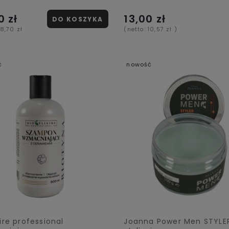
0 zł
13,00 zł
DO KOSZYKA
18,70 zł
(netto:
10,57 zł
)
ć
nowość
xire professional
Joanna Power Men STYLE