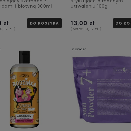
niający szampon z
stylizująca o mocnym
idami i biotyną 300ml
utrwaleniu 100g
0 zł
13,00 zł
DO KOSZYKA
DO KO
10,57 zł
)
(netto:
10,57 zł
)
ć
nowość