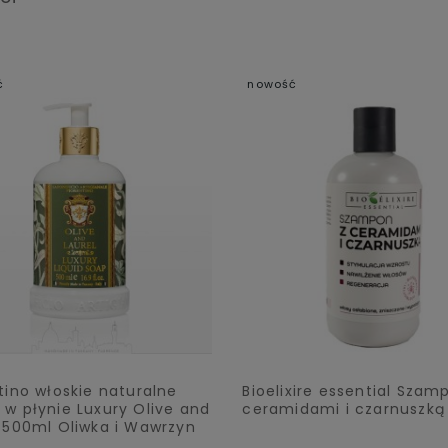
ć
nowość
tino włoskie naturalne
Bioelixire essential Szam
w płynie Luxury Olive and
ceramidami i czarnuszką
l 500ml Oliwka i Wawrzyn