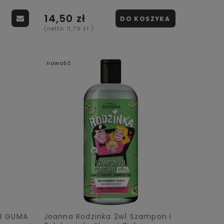
14,50 zł
DO KOSZYKA
(netto:
11,79 zł
)
nowość
R GUMA
Joanna Rodzinka 2w1 Szampon i