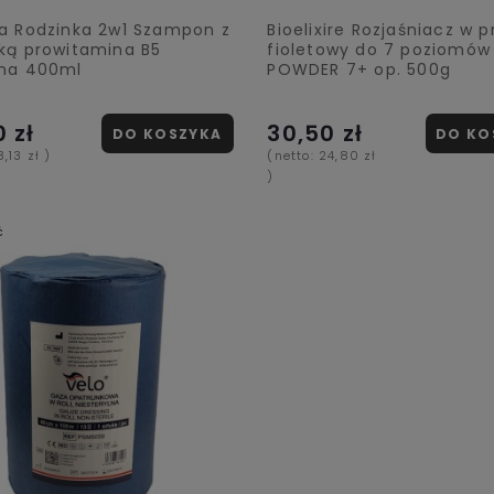
a Rodzinka 2w1 Szampon z
Bioelixire Rozjaśniacz w 
ką prowitamina B5
fioletowy do 7 poziomów
na 400ml
POWDER 7+ op. 500g
0 zł
30,50 zł
DO KOSZYKA
DO KO
8,13 zł
)
(netto:
24,80 zł
)
ć