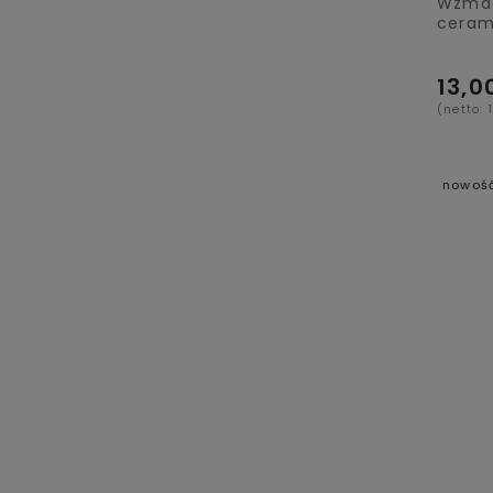
Wzmac
ceram
13,0
(netto:
nowoś