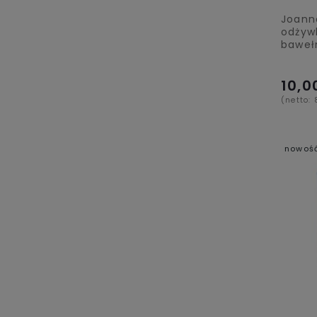
Joann
odżyw
baweł
10,0
(netto:
nowoś