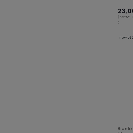
23,0
(netto:
)
nowoś
Bioeli