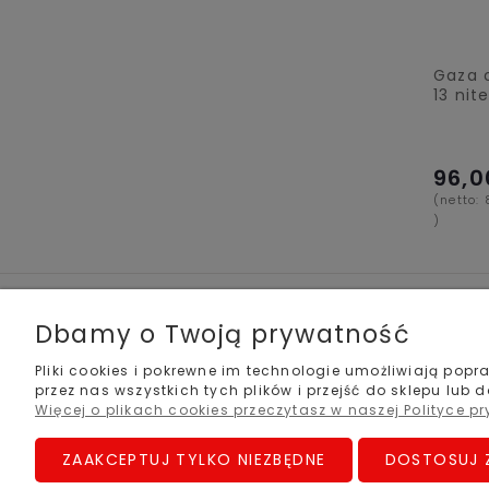
Gaza 
13 nit
96,0
(netto:
)
Zakupy
Współpraca
Dbamy o Twoją prywatność
Czas realizacji zamówienia
Hurt LAKMA
Pliki cookies i pokrewne im technologie umożliwiają po
Formy płatności
Hurt MaiMed
przez nas wszystkich tych plików i przejść do sklepu lub 
Koszt dostawy
HURT RĘKAWIC
Więcej o plikach cookies przeczytasz w naszej Polityce p
Reklamacje i zwroty
ZAAKCEPTUJ TYLKO NIEZBĘDNE
DOSTOSUJ