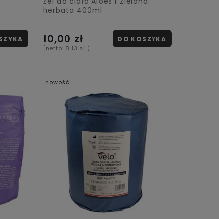
Żel do ciała Aloes i Zielona
herbata 400ml
10,00 zł
SZYKA
DO KOSZYKA
(netto:
8,13 zł
)
nowość