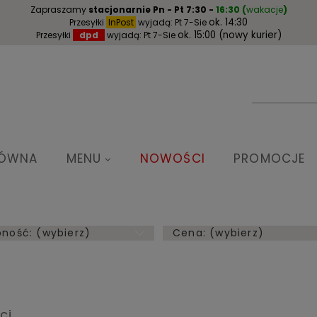
Zapraszamy
stacjonarnie
Pn - Pt 7:30 -
16:30
(
wakacje
)
ok. 14:30
Przesyłki
InPost
wyjadą: Pt 7-Sie
ok. 15:00 (nowy kurier)
Przesyłki
dpd
wyjadą: Pt 7-Sie
ŁÓWNA
MENU
NOWOŚCI
PROMOCJE
ność: (wybierz)
Cena: (wybierz)
ci