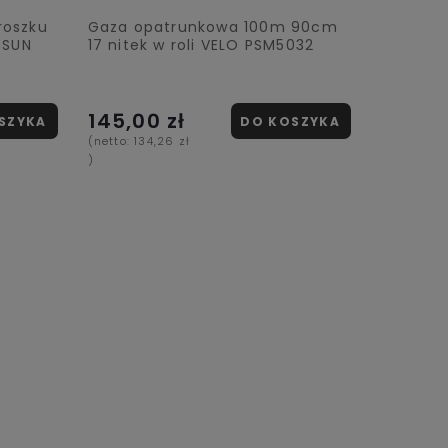
proszku
Gaza opatrunkowa 100m 90cm
 SUN
17 nitek w roli VELO PSM5032
145,00 zł
SZYKA
DO KOSZYKA
(netto:
134,26 zł
)