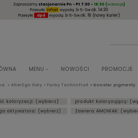
Zapraszamy
stacjonarnie
Pn - Pt 7:30 -
16:30
(
wakacje
)
ok. 14:30
Przesyłki
InPost
wyjadą: Śr 5-Sie
ok. 16 (nowy kurier)
Przesyłki
dpd
wyjadą: Śr 5-Sie
ŁÓWNA
MENU
NOWOŚCI
PROMOCJE
od.
»
AlterEgo Italy
»
Farby TechnoFruit
»
booster pigmenty
ść koloryzacji: (wybierz)
produkt koloryzujący: (w
a aktywatora: (wybierz)
Zawiera AMONIAK: (wybie