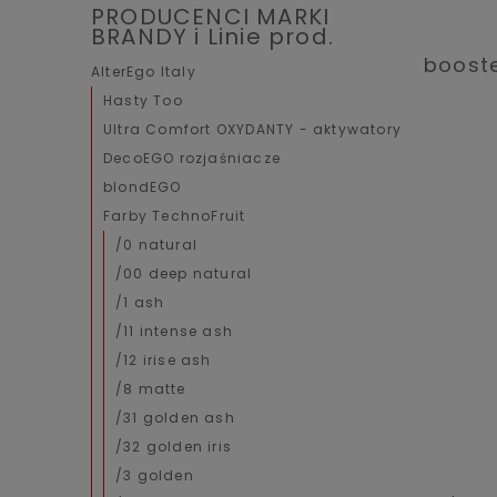
PRODUCENCI MARKI
BRANDY i Linie prod.
boost
AlterEgo Italy
Hasty Too
Ultra Comfort OXYDANTY - aktywatory
DecoEGO rozjaśniacze
blondEGO
Farby TechnoFruit
/0 natural
/00 deep natural
/1 ash
/11 intense ash
/12 irise ash
/8 matte
/31 golden ash
/32 golden iris
/3 golden