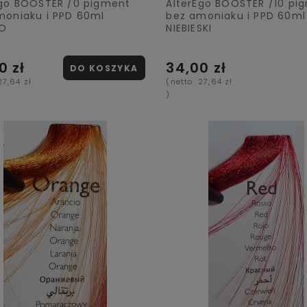
Ego BOOSTER /0 pigment
AlterEgo BOOSTER /10 pi
moniaku i PPD 60ml
bez amoniaku i PPD 60ml
RO
NIEBIESKI
0 zł
34,00 zł
DO KOSZYKA
27,64 zł
(netto:
27,64 zł
)