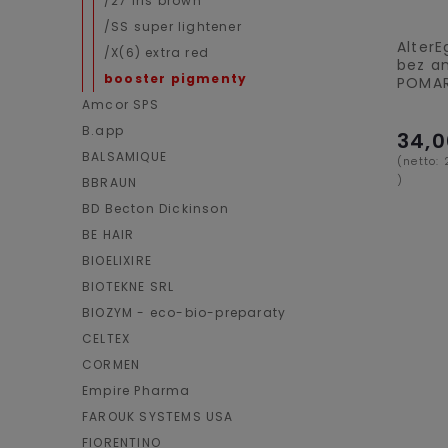
/27 iris brown
/SS super lightener
Alter
/X(6) extra red
bez a
booster pigmenty
POMA
Amcor SPS
B.app
34,0
BALSAMIQUE
(netto:
)
BBRAUN
BD Becton Dickinson
BE HAIR
BIOELIXIRE
BIOTEKNE SRL
BIOZYM - eco-bio-preparaty
CELTEX
CORMEN
Empire Pharma
FAROUK SYSTEMS USA
FIORENTINO