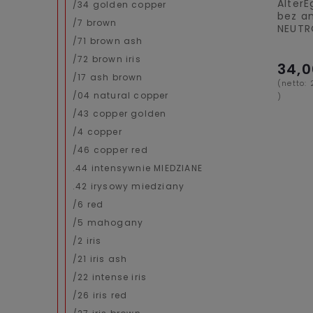
Alter
/34 golden copper
bez a
/7 brown
NEUT
/71 brown ash
/72 brown iris
34,0
/17 ash brown
(netto:
/04 natural copper
)
/43 copper golden
/4 copper
/46 copper red
.44 intensywnie MIEDZIANE
.42 irysowy miedziany
/6 red
/5 mahogany
/2 iris
/21 iris ash
/22 intense iris
/26 iris red