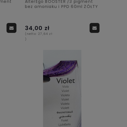
gment
AlterEgo BOOSTER /3 pigment
bez amoniaku i PPD 60ml ŻÓŁTY
34,00 zł
(netto:
27,64 zł
)