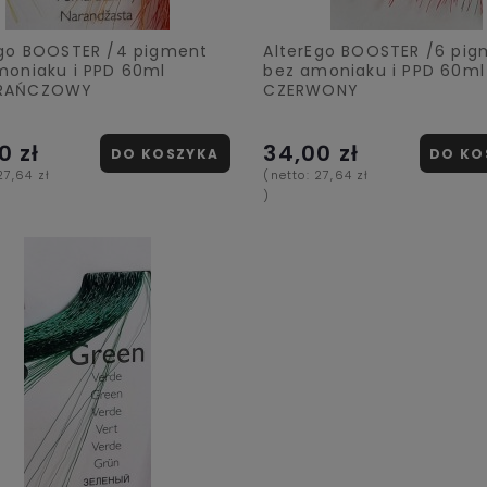
Ego BOOSTER /4 pigment
AlterEgo BOOSTER /6 pig
moniaku i PPD 60ml
bez amoniaku i PPD 60ml
RAŃCZOWY
CZERWONY
0 zł
34,00 zł
DO KOSZYKA
DO KO
27,64 zł
(netto:
27,64 zł
)