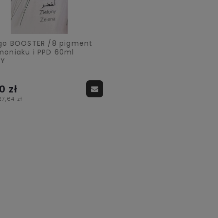
Ego BOOSTER /8 pigment
moniaku i PPD 60ml
NY
0 zł
27,64 zł