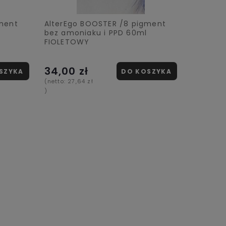
ment
AlterEgo BOOSTER /8 pigment
bez amoniaku i PPD 60ml
FIOLETOWY
34,00 zł
SZYKA
DO KOSZYKA
(netto:
27,64 zł
)