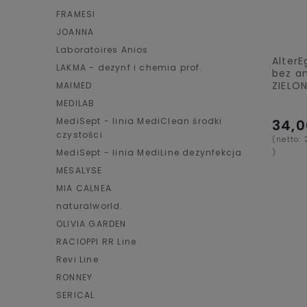
FRAMESI
JOANNA
Laboratoires Anios
Alter
LAKMA - dezynf i chemia prof.
bez a
ZIELO
MAIMED
MEDILAB
MediSept - linia MediClean środki
34,0
czystości
(netto:
)
MediSept - linia MediLine dezynfekcja
MESALYSE
MIA CALNEA
naturalworld.
OLIVIA GARDEN
RACIOPPI RR Line
Revi Line
RONNEY
SERICAL