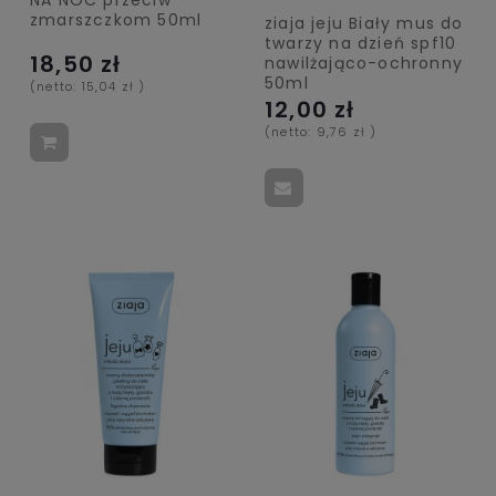
zmarszczkom 50ml
ziaja jeju Biały mus do
twarzy na dzień spf10
18,50 zł
nawilżająco-ochronny
50ml
(netto:
15,04 zł
)
12,00 zł
(netto:
9,76 zł
)