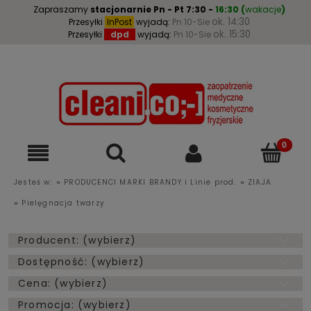
Zapraszamy
stacjonarnie
Pn - Pt 7:30 -
16:30
(
wakacje
)
ok. 14:30
Przesyłki
InPost
wyjadą:
Pn 10-Sie
ok. 15:30
Przesyłki
dpd
wyjadą:
Pn 10-Sie
»
»
Jesteś w:
PRODUCENCI MARKI BRANDY i Linie prod.
ZIAJA
»
Pielęgnacja twarzy
Producent: (wybierz)
Dostępność: (wybierz)
Cena: (wybierz)
Promocja: (wybierz)