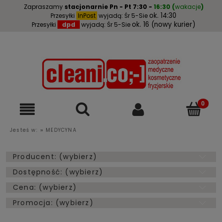
Zapraszamy
stacjonarnie
Pn - Pt 7:30 -
16:30
(
wakacje
)
ok. 14:30
Przesyłki
InPost
wyjadą: Śr 5-Sie
ok. 16 (nowy kurier)
Przesyłki
dpd
wyjadą: Śr 5-Sie
»
Jesteś w:
MEDYCYNA
Producent: (wybierz)
Dostępność: (wybierz)
Cena: (wybierz)
Promocja: (wybierz)