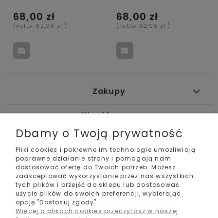
68,00 zł
68,00 zł
(netto:
62,96 zł
)
(netto:
62,96 zł
)
Zakupy
Współpraca
Dbamy o Twoją prywatność
Pomoc
Pliki cookies i pokrewne im technologie umożliwiają
poprawne działanie strony i pomagają nam
Moje konto
dostosować ofertę do Twoich potrzeb. Możesz
zaakceptować wykorzystanie przez nas wszystkich
tych plików i przejść do sklepu lub dostosować
Informacje
użycie plików do swoich preferencji, wybierając
opcję "Dostosuj zgody".
Kontakt
Więcej o plikach cookies przeczytasz w naszej