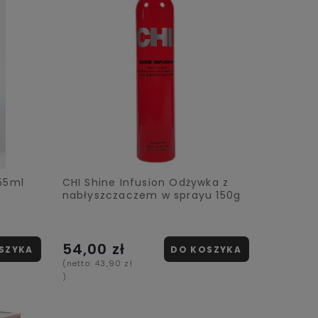
55ml
CHI Shine Infusion Odżywka z
nabłyszczaczem w sprayu 150g
54,00 zł
SZYKA
DO KOSZYKA
(netto:
43,90 zł
)