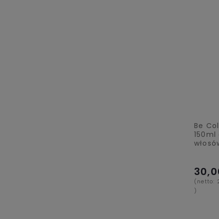
Be Col
150ml
włosó
30,0
(netto:
)