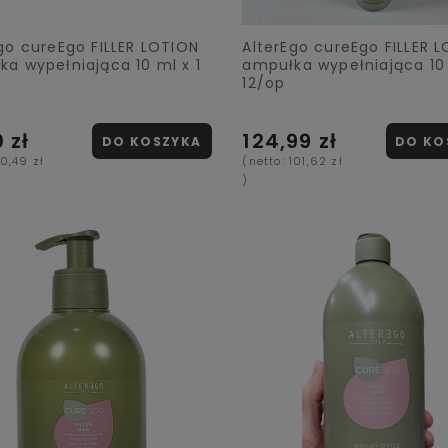
go cureEgo FILLER LOTION
AlterEgo cureEgo FILLER 
a wypełniająca 10 ml x 1
ampułka wypełniająca 10
12/op
 zł
124,99 zł
DO KOSZYKA
DO KO
10,49 zł
(netto:
101,62 zł
)