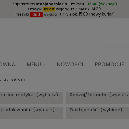
Zapraszamy
stacjonarnie
Pn - Pt 7:30 -
16:30
(
wakacje
)
ok. 14:30
Przesyłki
InPost
wyjadą: Pt 7-Sie
ok. 15:00 (nowy kurier)
Przesyłki
dpd
wyjadą: Pt 7-Sie
ŁÓWNA
MENU
NOWOŚCI
PROMOCJE
pray, serum
ria kosmetyku: (wybierz)
Rodzaj/formuła: (wybierz
spłukiwania: (wybierz)
Dostępność: (wybierz)