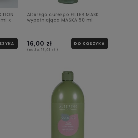
LOTION
AlterEgo cureEgo FILLER MASK
 ml x
wypełniająca MASKA 50 ml
16,00 zł
SZYKA
DO KOSZYKA
(netto:
13,01 zł
)