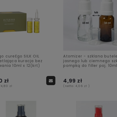
go cureEgo SILK OIL
Atomizer - szklana butel
etlająca kuracja bez
jasnego lub ciemnego szk
wania 10ml x 12(krt)
pompką do filler poj. 10m
0 zł
4,99 zł
74,80 zł
(netto:
4,06 zł
)