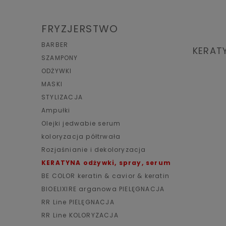
FRYZJERSTWO
BARBER
KERATY
SZAMPONY
ODŻYWKI
MASKI
STYLIZACJA
Ampułki
Olejki jedwabie serum
koloryzacja półtrwała
Rozjaśnianie i dekoloryzacja
KERATYNA odżywki, spray, serum
BE COLOR keratin & cavior & keratin
BIOELIXIRE arganowa PIELĘGNACJA
RR Line PIELĘGNACJA
RR Line KOLORYZACJA