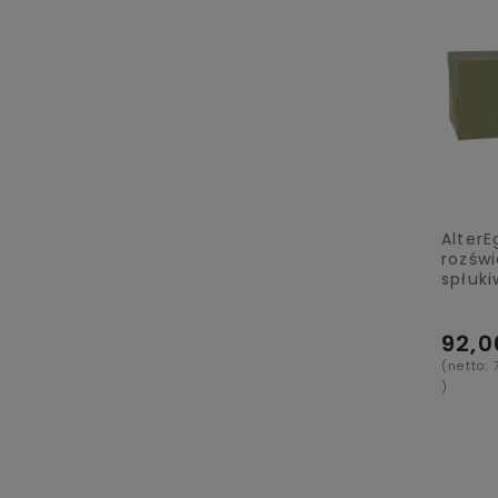
AlterE
rozświ
spłuki
92,0
(netto:
)