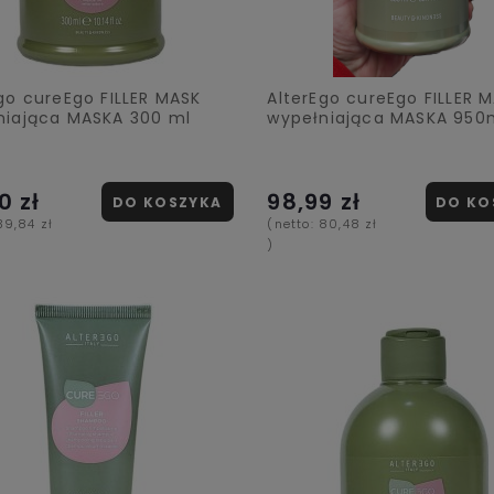
go cureEgo FILLER MASK
AlterEgo cureEgo FILLER 
niająca MASKA 300 ml
wypełniająca MASKA 950
0 zł
98,99 zł
DO KOSZYKA
DO KO
39,84 zł
(netto:
80,48 zł
)