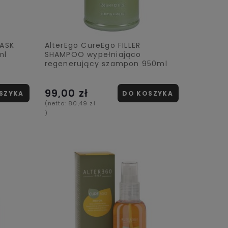
MASK
AlterEgo CureEgo FILLER
ml
SHAMPOO wypełniająco
regenerujący szampon 950ml
99,00 zł
SZYKA
DO KOSZYKA
(netto:
80,49 zł
)