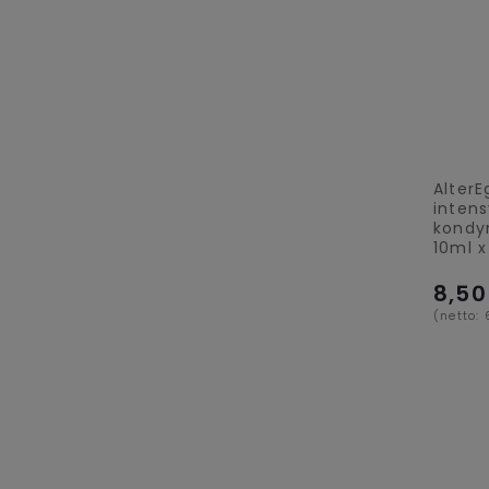
AlterE
inten
kondy
10ml x
8,50
(netto: