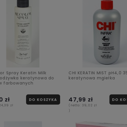
or Spray Keratin Milk
CHI KERATIN MIST pH4,0 3
 odżywka keratynowa do
keratynowa mgiełka
w farbowanych
0 zł
47,99 zł
DO KOSZYKA
DO KO
24,39 zł
(netto:
39,02 zł
)