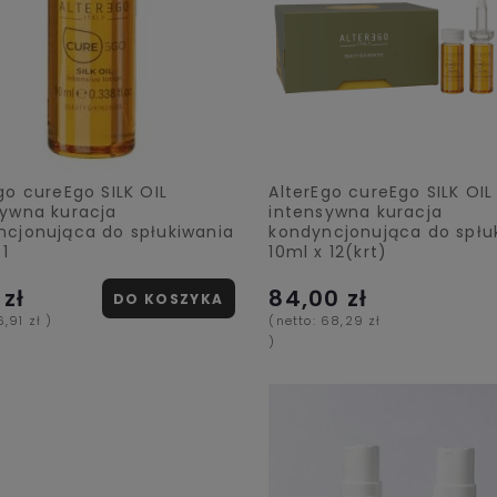
go cureEgo SILK OIL
AlterEgo cureEgo SILK OIL
sywna kuracja
intensywna kuracja
ncjonująca do spłukiwania
kondyncjonująca do spłu
 1
10ml x 12(krt)
 zł
84,00 zł
DO KOSZYKA
6,91 zł
)
(netto:
68,29 zł
)