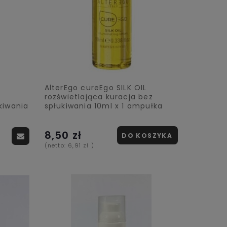
AlterEgo cureEgo SILK OIL
rozświetlająca kuracja bez
kiwania
spłukiwania 10ml x 1 ampułka
8,50 zł
DO KOSZYKA
(netto:
6,91 zł
)