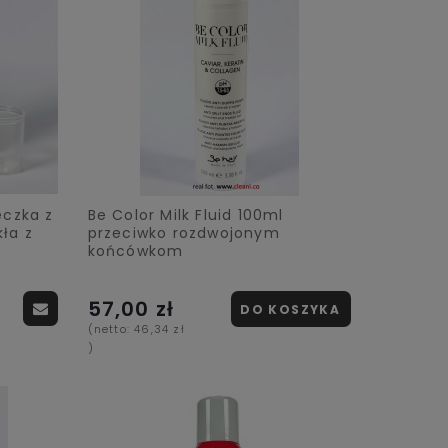
eczka z
Be Color Milk Fluid 100ml
ła z
przeciwko rozdwojonym
l
końcówkom
57,00 zł
DO KOSZYKA
(netto:
46,34 zł
)