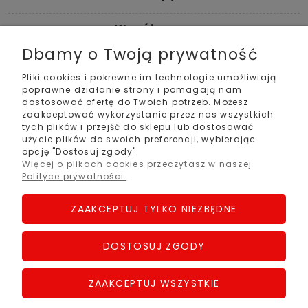
Współpraca
Dbamy o Twoją prywatność
Pomoc
Pliki cookies i pokrewne im technologie umożliwiają
poprawne działanie strony i pomagają nam
Moje konto
dostosować ofertę do Twoich potrzeb. Możesz
zaakceptować wykorzystanie przez nas wszystkich
tych plików i przejść do sklepu lub dostosować
Informacje
użycie plików do swoich preferencji, wybierając
opcję "Dostosuj zgody".
Kontakt
Więcej o plikach cookies przeczytasz w naszej
Polityce prywatności.
+48 61 22 357 88
+48 721 113 113
ZAAKCEPTUJ TYLKO NIEZBĘDNE
+48 726 113 113
Adres stacjonarny
ul. Orła Białego 113
DOSTOSUJ ZGODY
61-251 Poznań
Social Media
ZAAKCEPTUJ WSZYSTKIE