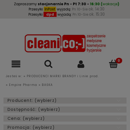
Zapraszamy
stacjonarnie
Pn - Pt 7:30 -
16:30
(
wakacje
)
ok. 14:30
Przesyłki
InPost
wyjadą:
Pn 10-Sie
ok. 15:30
Przesyłki
dpd
wyjadą:
Pn 10-Sie
»
Jesteś w:
PRODUCENCI MARKI BRANDY i Linie prod.
»
»
Empire Pharma
BAŚKA
Producent: (wybierz)
Dostępność: (wybierz)
Cena: (wybierz)
Promocja: (wybierz)