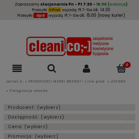
Zapraszamy
stacjonarnie
Pn - Pt 7:30 -
16:30
(
wakacje
)
ok. 14:30
Przesyłki
InPost
wyjadą: Pt 7-Sie
ok. 15:00 (nowy kurier)
Przesyłki
dpd
wyjadą: Pt 7-Sie
»
»
Jesteś w:
PRODUCENCI MARKI BRANDY i Linie prod.
JOANNA
»
Pielęgnacja włosów
Producent: (wybierz)
Dostępność: (wybierz)
Cena: (wybierz)
Promocja: (wybierz)