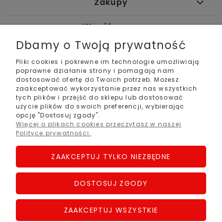
Zakupy
Współpraca
Dbamy o Twoją prywatność
Pomoc
Pliki cookies i pokrewne im technologie umożliwiają
poprawne działanie strony i pomagają nam
Moje konto
dostosować ofertę do Twoich potrzeb. Możesz
zaakceptować wykorzystanie przez nas wszystkich
tych plików i przejść do sklepu lub dostosować
Informacje
użycie plików do swoich preferencji, wybierając
opcję "Dostosuj zgody".
Kontakt
Więcej o plikach cookies przeczytasz w naszej
Polityce prywatności.
+48 61 22 357 88
+48 721 113 113
ZAAKCEPTUJ TYLKO NIEZBĘDNE
+48 726 113 113
Adres stacjonarny
ul. Orła Białego 113
DOSTOSUJ ZGODY
61-251 Poznań
Social Media
ZAAKCEPTUJ WSZYSTKIE