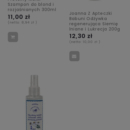
Szampon do blond i
rozjaśnianych 300ml
Joanna Z Apteczki
11,00 zł
Babuni Odżywka
(netto:
8,94 zł
)
regenerująca Siemię
lniane i Lukrecja 200g
12,30 zł
(netto:
10,00 zł
)