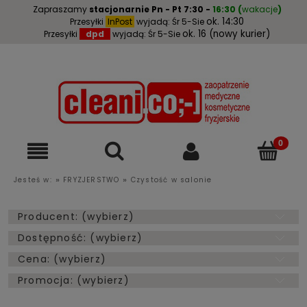
Zapraszamy
stacjonarnie
Pn - Pt 7:30 -
16:30
(
wakacje
)
ok. 14:30
Przesyłki
InPost
wyjadą: Śr 5-Sie
ok. 16 (nowy kurier)
Przesyłki
dpd
wyjadą: Śr 5-Sie
»
»
Jesteś w:
FRYZJERSTWO
Czystość w salonie
Producent: (wybierz)
Dostępność: (wybierz)
Cena: (wybierz)
Promocja: (wybierz)