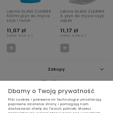
Lakma GLASS CLEANER
Lakma GLASS CLEANER
500ml płyn do mycia
1L płyn do mycia szyb
szyb i luster
zapas
11,07 zł
11,17 zł
(netto:
9,00 zł
)
(netto:
9,08 zł
)
Zakupy
Współpraca
Dbamy o Twoją prywatność
Pomoc
Pliki cookies i pokrewne im technologie umożliwiają
poprawne działanie strony i pomagają nam
Moje konto
dostosować ofertę do Twoich potrzeb. Możesz