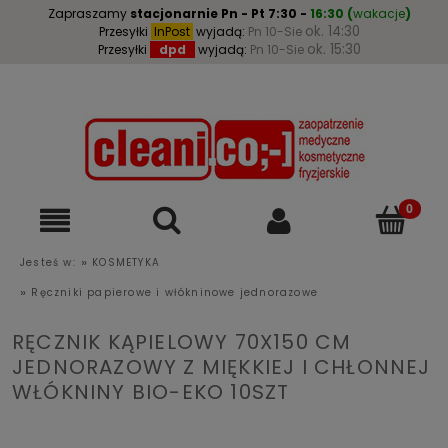
Zapraszamy
stacjonarnie
Pn - Pt 7:30 -
16:30
(
wakacje
)
ok. 14:30
Przesyłki
InPost
wyjadą:
Pn 10-Sie
ok. 15:30
Przesyłki
dpd
wyjadą:
Pn 10-Sie
»
Jesteś w:
KOSMETYKA
»
Ręczniki papierowe i włókninowe jednorazowe
RĘCZNIK KĄPIELOWY 70X150 CM
JEDNORAZOWY Z MIĘKKIEJ I CHŁONNEJ
WŁÓKNINY BIO-EKO 10SZT