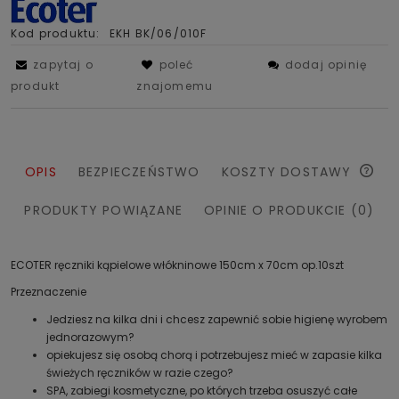
Kod produktu:
EKH BK/06/010F
zapytaj o
poleć
dodaj opinię
produkt
znajomemu
OPIS
BEZPIECZEŃSTWO
KOSZTY DOSTAWY
PRODUKTY POWIĄZANE
OPINIE O PRODUKCIE (0)
ECOTER ręczniki kąpielowe włókninowe 150cm x 70cm op.10szt
Przeznaczenie
Jedziesz na kilka dni i chcesz zapewnić sobie higienę wyrobem
jednorazowym?
opiekujesz się osobą chorą i potrzebujesz mieć w zapasie kilka
świeżych ręczników w razie czego?
SPA, zabiegi kosmetyczne, po których trzeba osuszyć całe